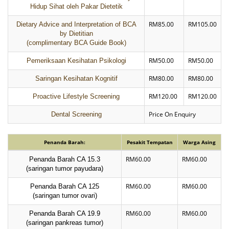
Hidup Sihat oleh Pakar Dietetik
RM85.00
RM105.00
Dietary Advice and Interpretation of BCA
by Dietitian
(complimentary BCA Guide Book)
RM50.00
RM50.00
Pemeriksaan Kesihatan Psikologi
RM80.00
RM80.00
Saringan Kesihatan Kognitif
RM120.00
RM120.00
Proactive Lifestyle Screening
Price On Enquiry
Dental Screening
Penanda Barah:
Pesakit Tempatan
Warga Asing
RM60.00
RM60.00
Penanda Barah CA 15.3
(saringan tumor payudara)
RM60.00
RM60.00
Penanda Barah CA 125
(saringan tumor ovari)
RM60.00
RM60.00
Penanda Barah CA 19.9
(saringan pankreas tumor)