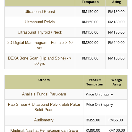
Tempatan
Asing
RM150.00
RM180.00
Ultrasound Breast
RM150.00
RM180.00
Ultrasound Pelvis
RM150.00
RM180.00
Ultrasound Thyroid / Neck
RM200.00
RM240.00
3D Digital Mammogram - Female > 40
yrs
RM150.00
RM150.00
DEXA Bone Scan (Hip and Spine) - >
50 yrs
Others
Pesakit
Warga
Tempatan
Asing
Price On Enquiry
Analisis Fungsi Paru-paru
Price On Enquiry
Pap Smear + Ultasound Pelvik oleh Pakar
Sakit Puan
RM55.00
RM55.00
Audiometry
RM80.00
RM100.00
Khidmat Nasihat Pemakanan dan Gaya