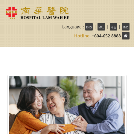
Language :
|
|
|
ENG
MAL
中文
IND
Hotline:
+604-652 8888