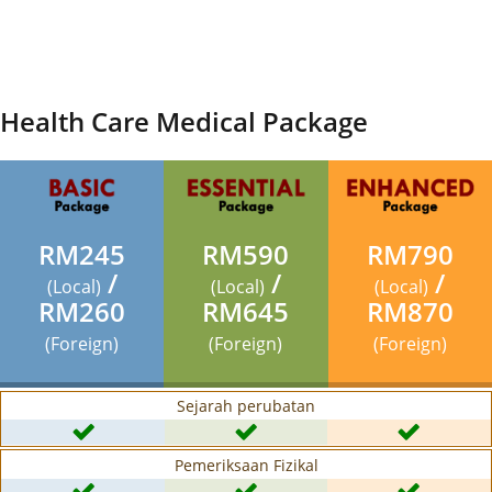
Health Care Medical Package
RM245
RM590
RM790
/
/
/
(Local)
(Local)
(Local)
RM260
RM645
RM870
(Foreign)
(Foreign)
(Foreign)
Sejarah perubatan
Pemeriksaan Fizikal