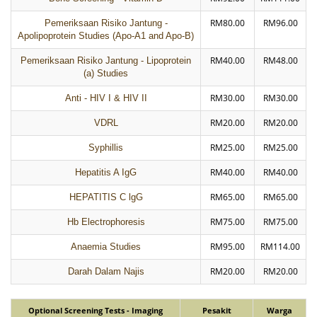
RM80.00
RM96.00
Pemeriksaan Risiko Jantung -
Apolipoprotein Studies (Apo-A1 and Apo-B)
RM40.00
RM48.00
Pemeriksaan Risiko Jantung - Lipoprotein
(a) Studies
RM30.00
RM30.00
Anti - HIV I & HIV II
RM20.00
RM20.00
VDRL
RM25.00
RM25.00
Syphillis
RM40.00
RM40.00
Hepatitis A IgG
RM65.00
RM65.00
HEPATITIS C lgG
RM75.00
RM75.00
Hb Electrophoresis
RM95.00
RM114.00
Anaemia Studies
RM20.00
RM20.00
Darah Dalam Najis
Optional Screening Tests - Imaging
Pesakit
Warga